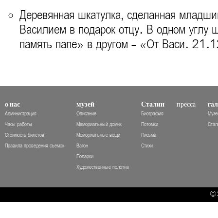
Деревянная шкатулка, сделанная младш
Василием в подарок отцу. В одном углу 
память папе» в другом - «От Васи. 21.1
о нас
музей
Сталин
пресса
гал
Администрация
Описание
Биография
Музе
Часы работы
Мемориальный домик
Потомки
Стал
Стоимость билетов
Мемориальные вещи
Письма
Правила проведения съемок
Вагон
Стихи
Подарки
Художественные полотна
© 